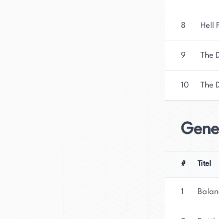
8
Hell 
9
The D
10
The 
Gene
#
Titel
1
Balan