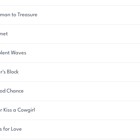
man to Treasure
met
ulent Waves
r's Block
od Chance
 Kiss a Cowgirl
s for Love