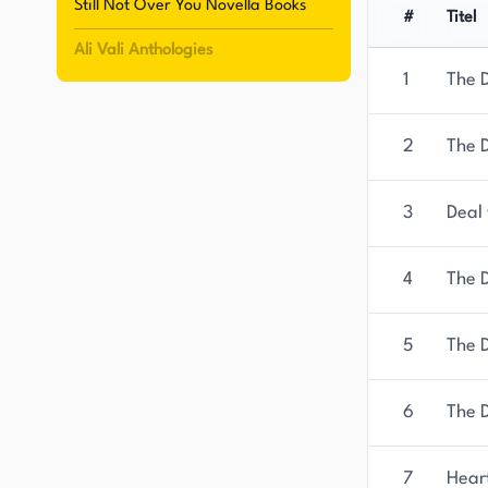
Still Not Over You Novella Books
#
Titel
Insgesamt ist Ali Vali eine talentierte und prod
Ali Vali Anthologies
Welt der Literatur geleistet hat. Ihre Fähigkeit,
1
The D
Erfahrungen zurückzugreifen, um fesselnde und 
eine treue Anhängerschaft sowohl bei Lesern als
2
The 
3
Deal 
4
The 
5
The D
6
The D
7
Heart