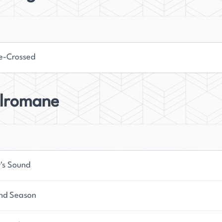
e-Crossed
elromane
y's Sound
nd Season