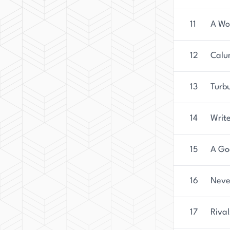
11
A Wo
12
Calu
13
Turb
14
Write
15
A Go
16
Never
17
Rival