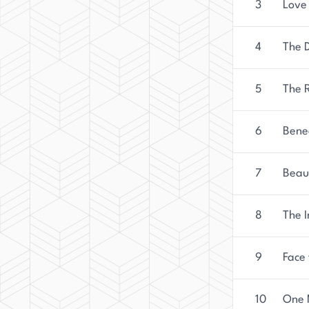
3
Love
4
The 
5
The 
6
Bene
7
Beau
8
The I
9
Face 
10
One 