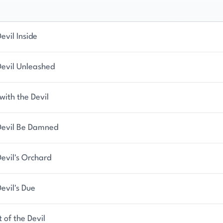
uktive Autorin, die einen bedeutenden Beitrag zur
 auf ihre kulturelle Herkunft und persönlichen
evil Inside
unvergessliche Geschichten zu erschaffen, hat ihr
 auch bei Kritikern eingebracht.
Devil Unleashed
with the Devil
Devil Be Damned
evil's Orchard
evil's Due
 of the Devil