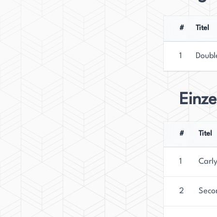
#
Titel
1
Doubl
Einz
#
Titel
1
Carl
2
Seco