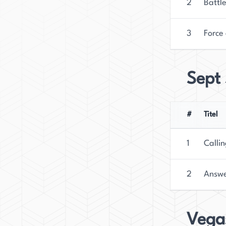
2
Battle
3
Force 
Sept
#
Titel
1
Calli
2
Answe
Vega