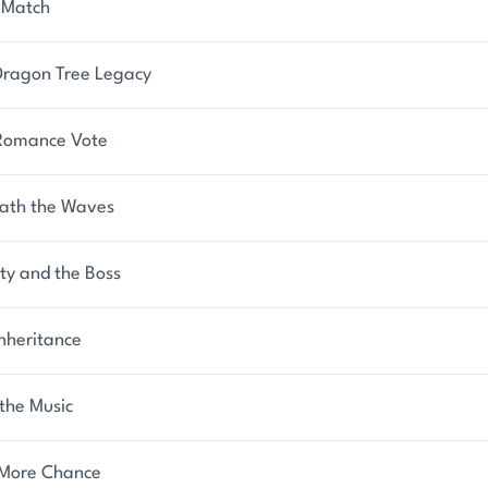
 Match
Dragon Tree Legacy
Romance Vote
ath the Waves
ty and the Boss
nheritance
the Music
More Chance