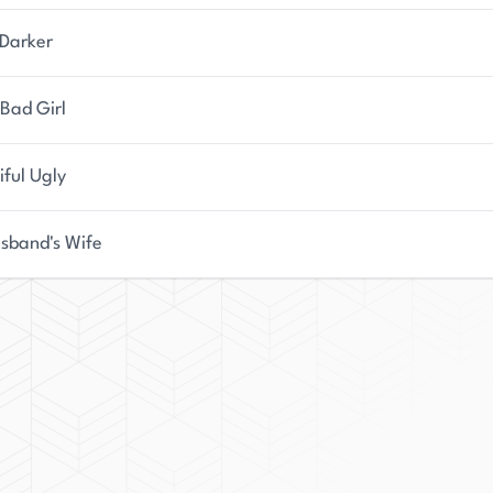
sie hat eine Website, auf der Leserinnen und Leser
 und die neuesten Buch- und Fernsehnachrichten
 Darker
Bad Girl
iful Ugly
sband's Wife