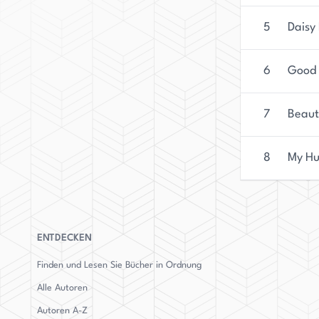
Twitter unter dem Handle @alicewriterland, und 
sich für ihren kostenlosen Newsletter anmelden
5
Daisy
erhalten können.
6
Good 
7
Beaut
8
My Hu
ENTDECKEN
Finden und Lesen Sie Bücher in Ordnung
Alle Autoren
Autoren
A-Z