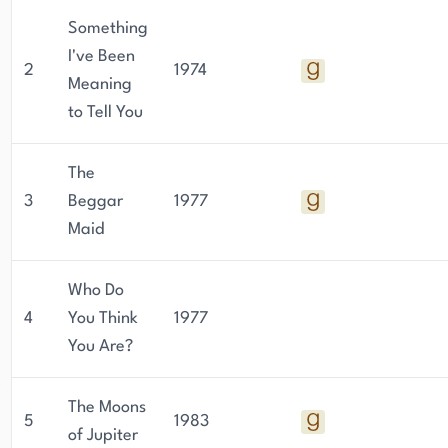
Something
I've Been
2
1974
Meaning
to Tell You
The
3
Beggar
1977
Maid
Who Do
4
You Think
1977
You Are?
The Moons
5
1983
of Jupiter