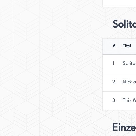
Solit
#
Titel
1
Solita
2
Nick 
3
This 
Einz