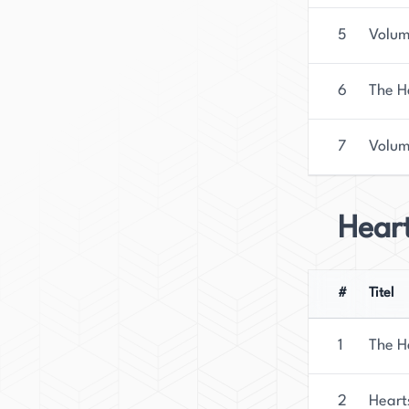
Handle @AliceOseman auf Twitter und Instagr
5
Volum
6
The H
7
Volum
Hear
#
Titel
1
The H
2
Heart