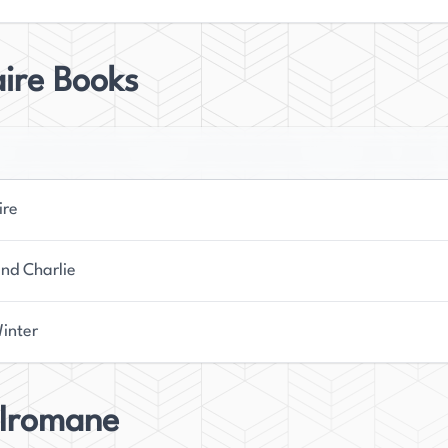
aire Books
ire
and Charlie
Winter
elromane