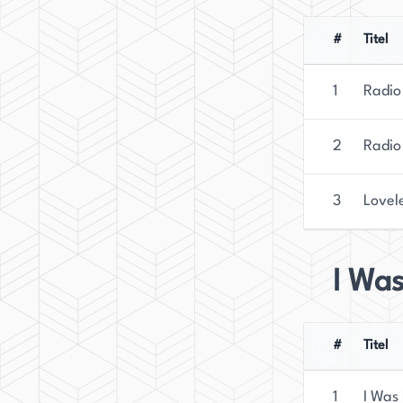
#
Titel
1
Radio 
2
Radio
3
Lovel
I Was
#
Titel
1
I Was 