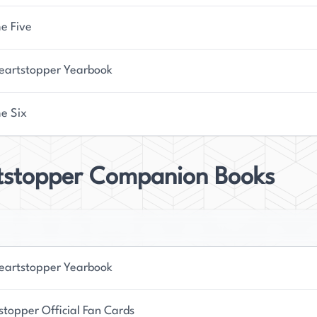
am gefunden werden.
e Five
eartstopper Yearbook
e Six
tstopper Companion Books
eartstopper Yearbook
stopper Official Fan Cards