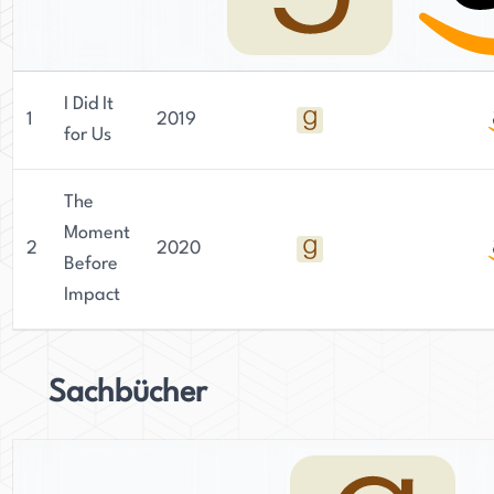
I Did It
1
2019
for Us
The
Moment
2
2020
Before
Impact
Sachbücher