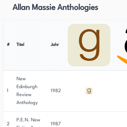
Allan Massie Anthologies
#
Titel
Jahr
New
Edinburgh
1
1982
Review
Anthology
P.E.N. New
2
1987