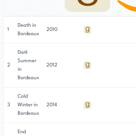
eingebracht hat. Massies regelmäßige Kolumnen
erscheinen in The Scotsman, The Sunday Times
(Schottland) und der Scottish Daily Mail, wo er
seine einzigartige Perspektive auf aktuelle
Death in
1
2010
Ereignisse und kulturelle Themen bietet.
Bordeaux
Dark
Summer
2
2012
in
Bordeaux
Cold
3
Winter in
2014
Bordeaux
End