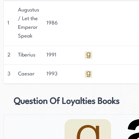
Augustus
/ Let the
1
1986
Emperor
Speak
2
Tiberius
1991
3
Caesar
1993
Question Of Loyalties Books