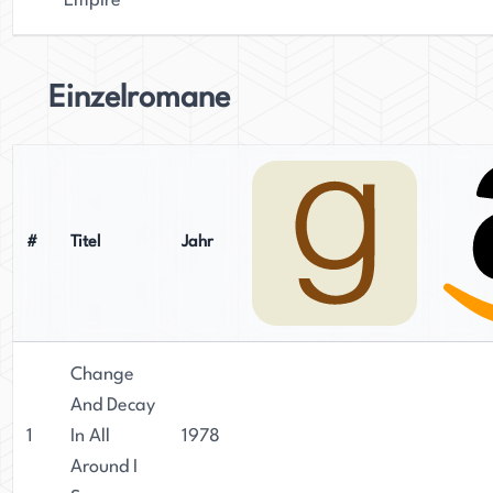
Empire
Einzelromane
#
Titel
Jahr
Change
And Decay
1
In All
1978
Around I