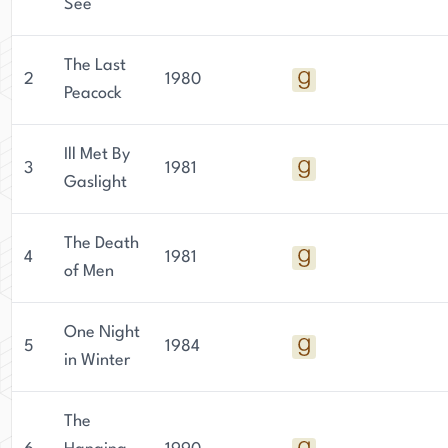
See
The Last
2
1980
Peacock
Ill Met By
3
1981
Gaslight
The Death
4
1981
of Men
One Night
5
1984
in Winter
The