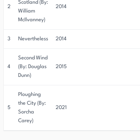
Scotland (By:
2
2014
William
McIlvanney)
3
Nevertheless
2014
Second Wind
4
(By: Douglas
2015
Dunn)
Ploughing
the City (By:
5
2021
Sorcha
Carey)