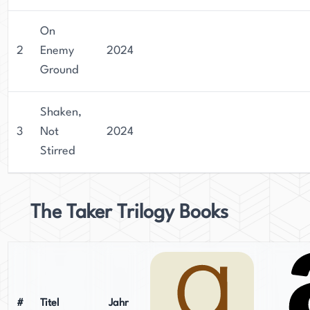
derzeit als Beraterin für aufstrebende
Technologien tätig ist.
On
2
Enemy
2024
Ground
Shaken,
3
Not
2024
Stirred
The Taker Trilogy Books
#
Titel
Jahr