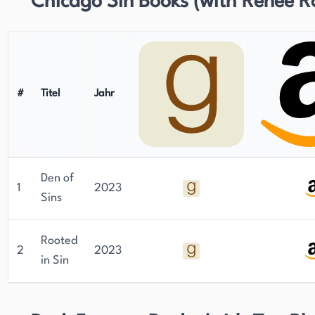
Chicago Sin Books (with Renee R
#
Titel
Jahr
Den of
1
2023
Sins
Rooted
2
2023
in Sin