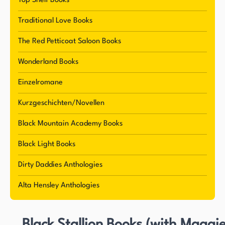
schreibt, genießt sie es, Zeit im Freien zu
Top Shelf Books
verbringen, die Küste zu erkunden und lokale
Traditional Love Books
Brauereien zu besuchen. Ob sie eine neue
Geschichte schreibt oder die natürliche Schönheit
The Red Petticoat Saloon Books
ihrer Umgebung auf sich wirken lässt, Hensleys
Wonderland Books
Liebe zum Leben und Erzählen strahlt in allem,
Einzelromane
was sie tut, durch.
Kurzgeschichten/Novellen
Black Mountain Academy Books
Black Light Books
Dirty Daddies Anthologies
Alta Hensley Anthologies