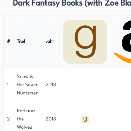
Dark Fantasy Books (with Zoe Bla
#
Titel
Jahr
Snow &
1
the Seven
2018
Huntsmen
Red and
2
the
2018
Wolves