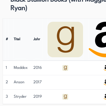
Black Stallion Books (with Maggi
Ryan)
#
Titel
Jahr
1
Maddox
2016
2
Anson
2017
3
Stryder
2019