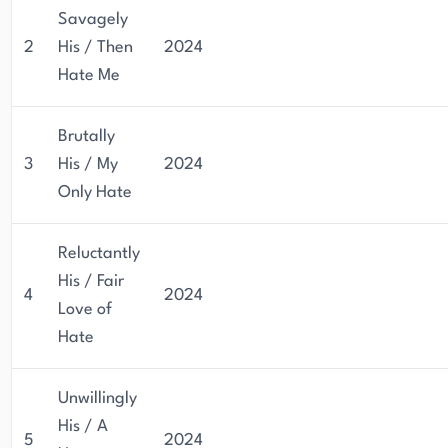
Savagely
2
His / Then
2024
Hate Me
Brutally
3
His / My
2024
Only Hate
Reluctantly
His / Fair
4
2024
Love of
Hate
Unwillingly
His / A
5
2024