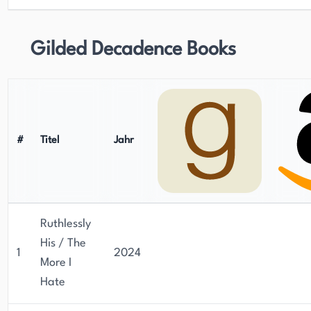
Gilded Decadence Books
#
Titel
Jahr
Ruthlessly
His / The
1
2024
More I
Hate