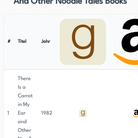
And Other Noodle Tales Books
#
Titel
Jahr
There
Is a
Carrot
in My
1
Ear
1982
and
Other