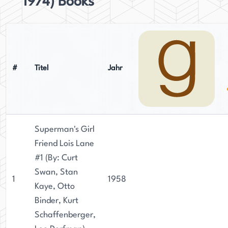
1974) Books
#
Titel
Jahr
Superman's Girl
Friend Lois Lane
#1 (By: Curt
Swan, Stan
1
1958
Kaye, Otto
Binder, Kurt
Schaffenberger,