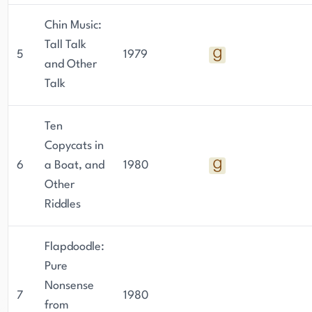
Chin Music:
Tall Talk
5
1979
and Other
Talk
Ten
Copycats in
6
a Boat, and
1980
Other
Riddles
Flapdoodle:
Pure
Nonsense
7
1980
from