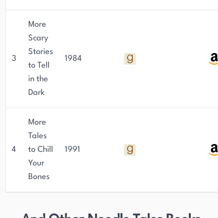
More
Scary
Stories
3
1984
to Tell
in the
Dark
More
Tales
4
to Chill
1991
Your
Bones