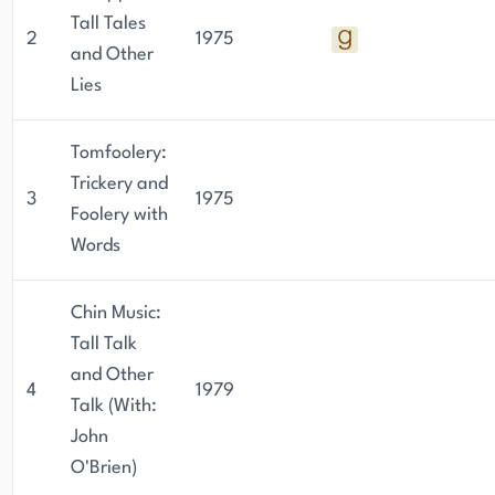
Tall Tales
2
1975
and Other
Lies
Tomfoolery:
Trickery and
3
1975
Foolery with
Words
Chin Music:
Tall Talk
and Other
4
1979
Talk (With:
John
O'Brien)