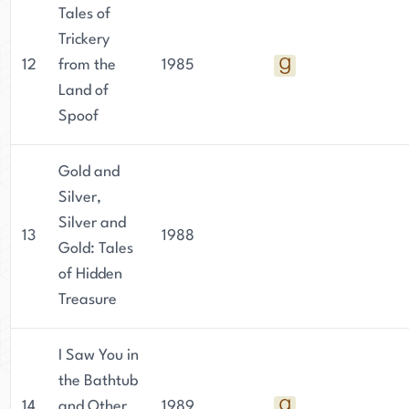
Tales of
Trickery
12
from the
1985
Land of
Spoof
Gold and
Silver,
Silver and
13
1988
Gold: Tales
of Hidden
Treasure
I Saw You in
the Bathtub
14
and Other
1989