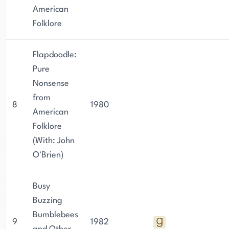
American
Folklore
Flapdoodle:
Pure
Nonsense
from
8
1980
American
Folklore
(With: John
O'Brien)
Busy
Buzzing
Bumblebees
9
1982