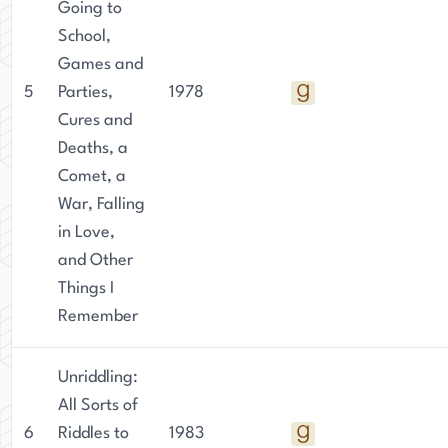
Going to
School,
Games and
5
Parties,
1978
Cures and
Deaths, a
Comet, a
War, Falling
in Love,
and Other
Things I
Remember
Unriddling:
All Sorts of
6
Riddles to
1983