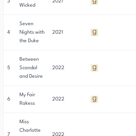
und ihrem Engagement für die Schaffung
3
2021
Wicked
fesselnder historischer Liebesromane hat Alyssa
Clarke sich als beliebte Autorin im Genre
Seven
etabliert.
4
Nights with
2021
the Duke
Between
5
Scandal
2022
and Desire
My Fair
6
2022
Rakess
Miss
Charlotte
7
2022