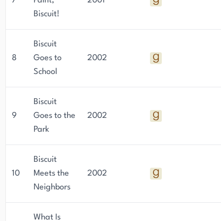
7
Paint,
2001
Biscuit!
Biscuit
8
Goes to
2002
School
Biscuit
9
Goes to the
2002
Park
Biscuit
10
Meets the
2002
Neighbors
What Is