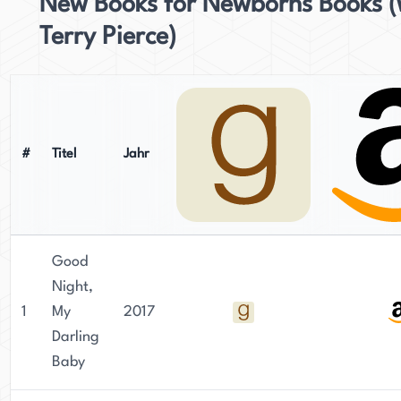
New Books for Newborns Books (
Terry Pierce)
#
Titel
Jahr
Good
Night,
1
My
2017
Darling
Baby