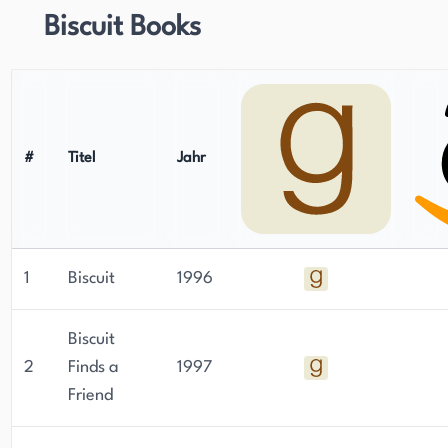
sie zu einer beliebten Figur in der Kinderliteratur
Biscuit Books
gemacht.
#
Titel
Jahr
1
Biscuit
1996
Biscuit
2
Finds a
1997
Friend