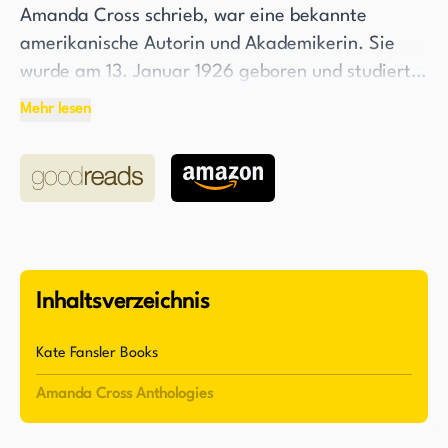
Amanda Cross schrieb, war eine bekannte
amerikanische Autorin und Akademikerin. Sie
wurde am 13. Januar 1926 geboren und studierte
Englische Literatur an der Columbia University,
Mehr lesen
wo sie 1951 ihren Master of Arts und 1959 ihren
Doktor der Philosophie erwarb. Während ihres
Studiums an der Columbia University war
Heilbrun Schülerin bedeutender Gelehrter wie
Lionel Trilling und Jacques Barzun und wurde von
Figuren wie Clifton Fadiman inspiriert.
Inhaltsverzeichnis
Heilbrun wurde Professorin für Englisch an der
Columbia University, wo sie über drei
Kate Fansler Books
Jahrzehnte, von 1960 bis 1992, unterrichtete. Sie
Amanda Cross Anthologies
war die erste stellvertretende Professorin in der
Abteilung für Englisch der Universität und