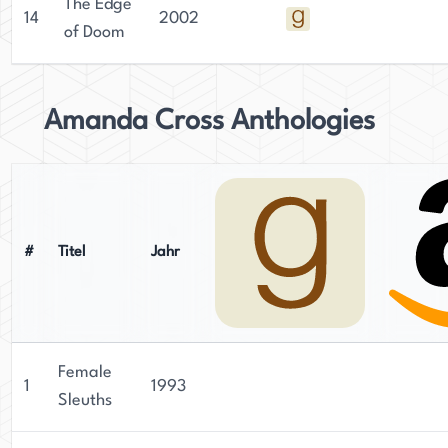
The Edge
14
2002
of Doom
Amanda Cross Anthologies
#
Titel
Jahr
Female
1
1993
Sleuths