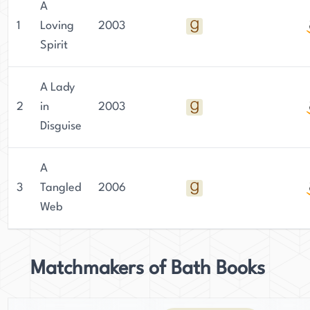
A
1
Loving
2003
Spirit
A Lady
2
in
2003
Disguise
A
3
Tangled
2006
Web
Matchmakers of Bath Books