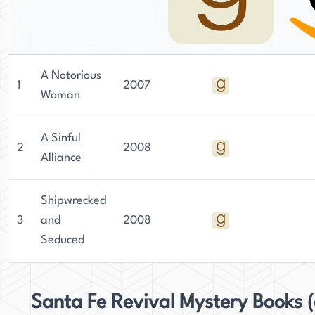
A Notorious
1
2007
Woman
A Sinful
2
2008
Alliance
Shipwrecked
3
and
2008
Seduced
Santa Fe Revival Mystery Books 