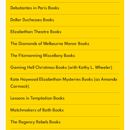
wird sowohl von Lesern als auch Kritikern
Debutantes in Paris Books
geschätzt, was ihr den Ruf einer angesehenen
Dollar Duchesses Books
Autorin in der Romantik-Autoren-Community
eingebracht hat. Sie ist bekannt für ihre
Elizabethan Theatre Books
fesselnde Erzählweise und ihre sorgfältig
The Diamonds of Welbourne Manor Books
gestalteten Settings, die Leser in verschiedene
Epochen und Orte entführen.
The Fitzmanning Miscellany Books
Gaming Hell Christmas Books (with Kathy L. Wheeler)
Derzeit wohnt McCabe in Oklahoma mit ihren
Haustieren, zu denen zwei Katzen, ein Pug und
Kate Haywood Elizabethan Mysteries Books (as Amanda
ein sturer miniatur Pudel gehören. Ihr Zuhause
Carmack)
ist mit einem beeindruckenden Bücherregal
Lessons in Temptation Books
gefüllt, was nicht überrascht, wenn man ihr
Interesse für Lesen und Schreiben kennt. Wenn
Matchmakers of Bath Books
sie nicht schreibt oder liest, genießt McCabe
The Regency Rebels Books
Tanzkurse, das Food Network und das Sammeln