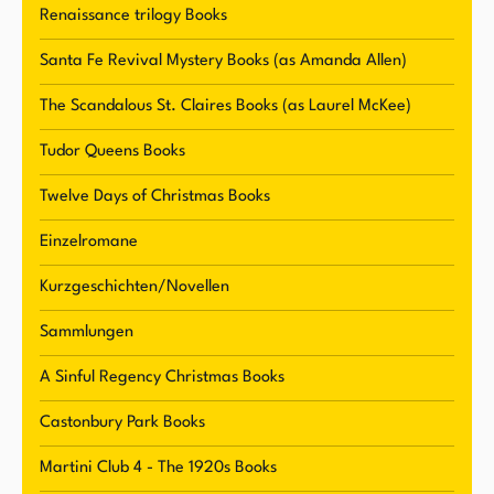
kitschiger Reisesouvenirs. Sie hat eine
Renaissance trilogy Books
spielerische Persönlichkeit und eine Leidenschaft
Santa Fe Revival Mystery Books (as Amanda Allen)
fürs Leben, die sich in ihrer Schreibweise und
The Scandalous St. Claires Books (as Laurel McKee)
ihrer Interaktion mit ihren Lesern widerspiegelt.
Tudor Queens Books
Twelve Days of Christmas Books
Einzelromane
Kurzgeschichten/Novellen
Sammlungen
A Sinful Regency Christmas Books
Castonbury Park Books
Martini Club 4 - The 1920s Books