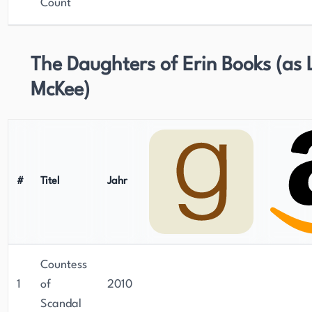
Count
The Daughters of Erin Books (as 
McKee)
#
Titel
Jahr
Countess
1
of
2010
Scandal