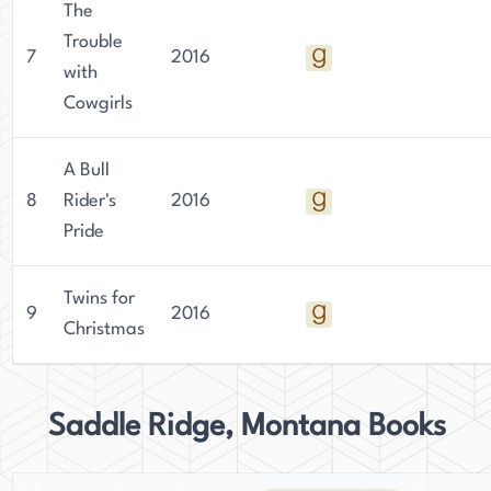
The
Trouble
7
2016
with
Cowgirls
A Bull
8
Rider's
2016
Pride
Twins for
9
2016
Christmas
Saddle Ridge, Montana Books