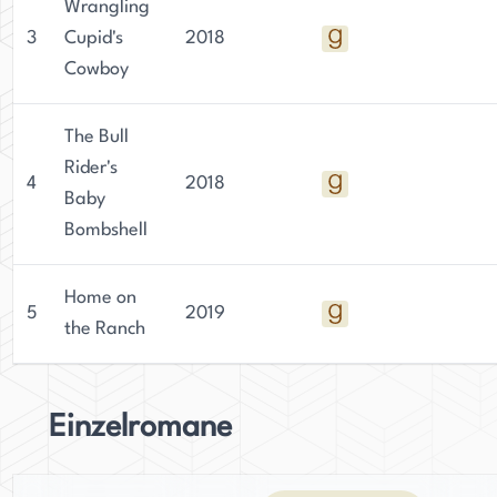
Wrangling
3
Cupid's
2018
Cowboy
The Bull
Rider's
4
2018
Baby
Bombshell
Home on
5
2019
the Ranch
Einzelromane