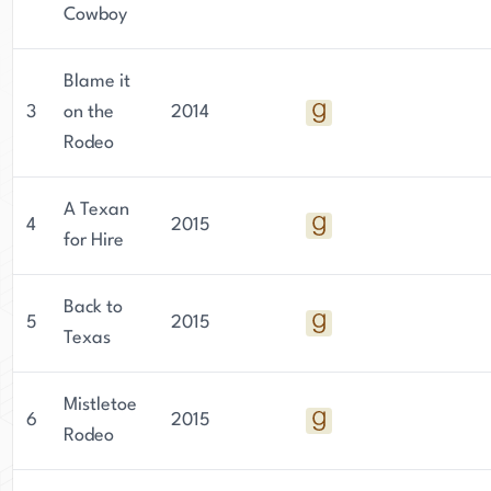
Cowboy
Spielen von Musikinstrumenten. Ihre Arbeit
spiegelt ihre Leidenschaft für das Erzählen von
Geschichten wider, und ihre modernen
Blame it
Liebesromane sind in den letzten Jahren zu
3
on the
2014
Bestsellern geworden.
Rodeo
A Texan
4
2015
for Hire
Back to
5
2015
Texas
Mistletoe
6
2015
Rodeo