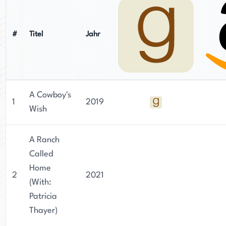
#
Titel
Jahr
A Cowboy's
1
2019
Wish
A Ranch
Called
Home
2
2021
(With:
Patricia
Thayer)