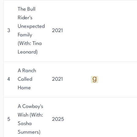
The Bull
Rider's
Unexpected
3
2021
Family
(With: Tina
Leonard)
A Ranch
4
Called
2021
Home
A Cowboy's
Wish (With:
5
2025
Sasha
Summers)