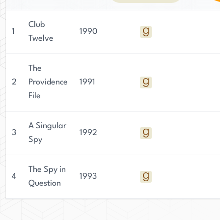
Club
1
1990
Twelve
The
2
Providence
1991
File
A Singular
3
1992
Spy
The Spy in
4
1993
Question