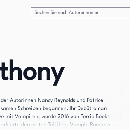
thony
er Autorinnen Nancy Reynolds und Patrice
nsamen Schreiben begannen. Ihr Debütroman
e mit Vampiren, wurde 2016 von Torrid Books
 markierte den ersten Teil ihrer Vampir-Romanze-