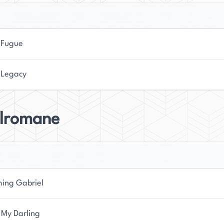
 Fugue
 Legacy
elromane
ing Gabriel
 My Darling