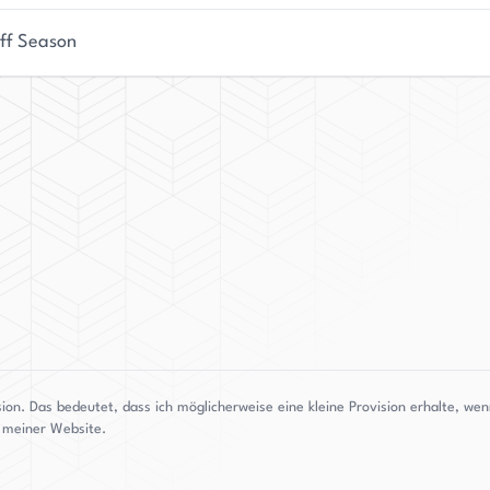
 Westküste, eingebettet in die Berge. Die
mgebung bieten die perfekte Kulisse für ihr
ff Season
ungsgeladene Erzählungen zu weben, hat ihr einen
 in Kanada eingebracht. Mit jedem neuen Release
bliert sich als führende Stimme in der Gattung.
sion. Das bedeutet, dass ich möglicherweise eine kleine Provision erhalte, w
g meiner Website.