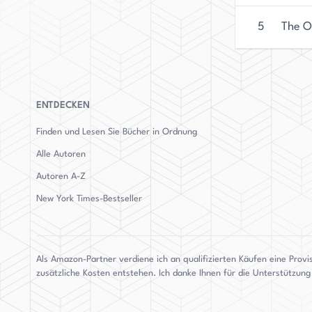
Cowie lebt derzeit in einer kleinen Stadt an der
atemberaubende Landschaft und die friedvolle U
5
The O
Schreiben. Ihre Fähigkeit, komplexe und spann
Platz unter den Top-Krimi- und Thrillerautoren
fasziniert Cowie weiterhin das Publikum und eta
ENTDECKEN
Finden und Lesen Sie Bücher in Ordnung
Alle Autoren
Autoren
A-Z
New York Times-Bestseller
Als Amazon-Partner verdiene ich an qualifizierten Käufen eine Provi
zusätzliche Kosten entstehen. Ich danke Ihnen für die Unterstützun