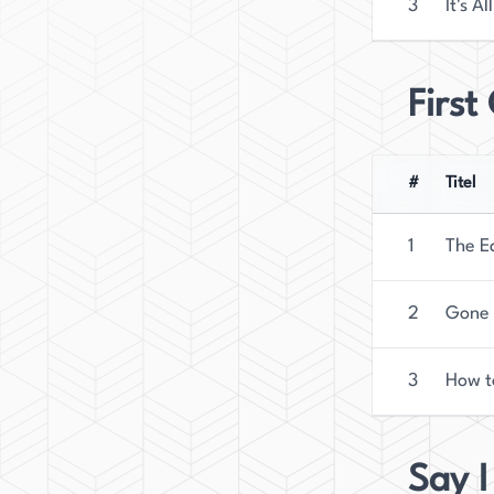
3
It's A
Firs
#
Titel
1
The E
2
Gone 
3
How t
Say I