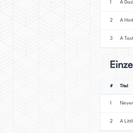
1
A Das
2
A Hin
3
A Tas
Einz
#
Titel
1
Never
2
A Litt