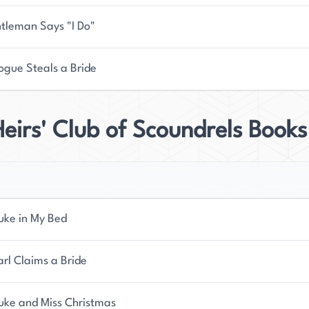
wann sie den begehrten Romantic Times Award für
Bücher wurden in Europa, Indonesien, der Türkei,
tleman Says "I Do"
rer Bücher wurden im Doubleday- und Rhapsody
ogue Steals a Bride
eirs' Club of Scoundrels Books
uke in My Bed
arl Claims a Bride
uke and Miss Christmas