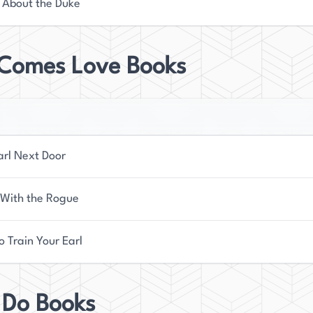
ll About the Duke
t Comes Love Books
arl Next Door
With the Rogue
o Train Your Earl
 Do Books