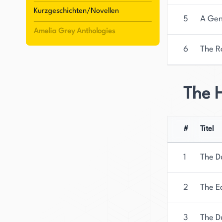
Golden Quill Award. Als Gloria Dale Skinner ge
Kurzgeschichten/Novellen
Love and Laughter und den Maggie Award. Ihre 
5
A Gen
Amelia Grey Anthologies
Russland und Japan veröffentlicht. Mehrere ih
Book Club vorgestellt.
6
The R
The H
#
Titel
1
The D
2
The E
3
The D