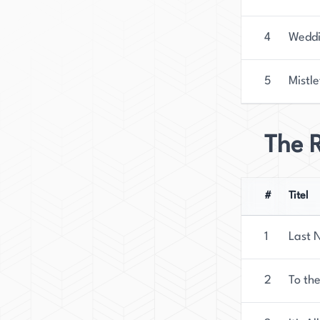
4
Weddi
5
Mistle
The R
#
Titel
1
Last 
2
To th