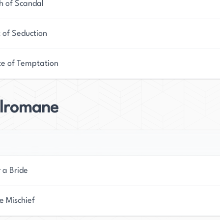
h of Scandal
t of Seduction
te of Temptation
elromane
 a Bride
le Mischief