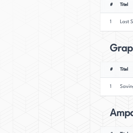
literarischen Welt.
#
Titel
1
Last S
Grap
#
Titel
1
Savin
Ampa