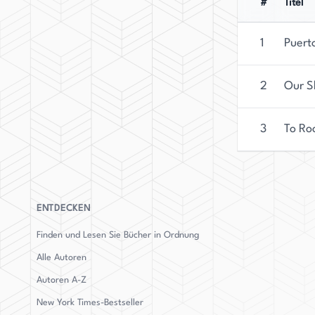
#
Titel
1
Puert
2
Our S
3
To Ro
ENTDECKEN
Finden und Lesen Sie Bücher in Ordnung
Alle Autoren
Autoren
A-Z
New York Times-Bestseller