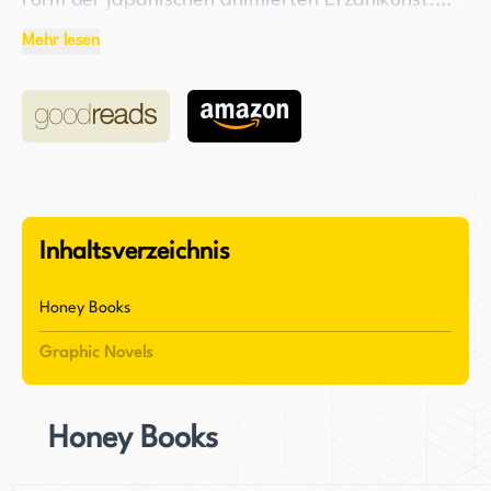
Form der japanischen animierten Erzählkunst.
Ihre Werke konzentrieren sich in der Regel auf
Mehr lesen
die Themen Arbeits- und Schulleben und bieten
eine einzigartige und fesselnde Perspektive auf
diese Aspekte der japanischen Kultur.
Meguro, die auch als 目黒あむ (Meguro Amu) in
ihrer Muttersprache bekannt ist, hat ein
distinktes Profil. Sie wurde am 24. September
Inhaltsverzeichnis
geboren und hat Blutgruppe A, was den in der
japanischen Kultur mit diesem Bluttyp
Honey Books
verbundenen Eigenschaften entspricht. Als
Graphic Novels
Waage wird ihr gesagt, ein Gleichgewicht von
Kreativität und analytischem Denken zu besitzen,
was in ihrer überlegten und fesselnden
Honey Books
Erzählkunst reflektiert wird.