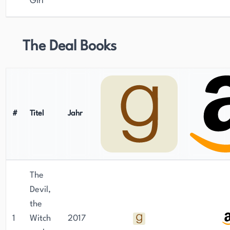
Girl
The Deal Books
#
Titel
Jahr
The
Devil,
the
1
Witch
2017