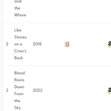
and
the
Whore
Like
Stones
2
on a
2018
Crow's
Back
Blood
Rains
Down
3
2022
From
the
Sky