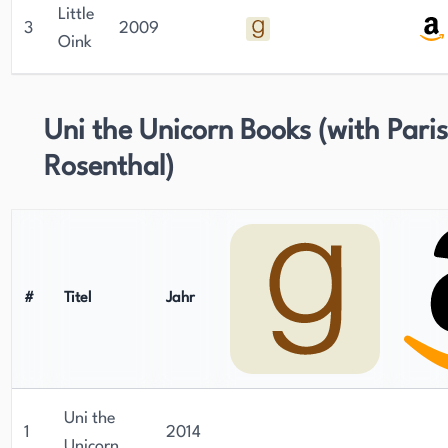
Little
3
2009
Oink
Uni the Unicorn Books (with Paris
Rosenthal)
#
Titel
Jahr
Uni the
1
2014
Unicorn