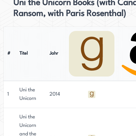
Uni the Unicorn Books (with Can
Ransom, with Paris Rosenthal)
#
Titel
Jahr
Uni the
1
2014
Unicorn
Uni the
Unicorn
and the