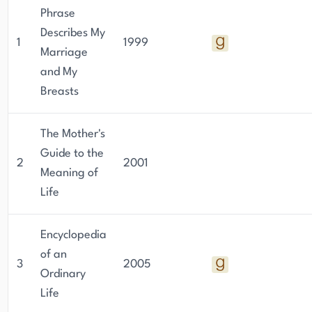
Phrase
Describes My
1
1999
Marriage
and My
Breasts
The Mother's
Guide to the
2
2001
Meaning of
Life
Encyclopedia
of an
3
2005
Ordinary
Life