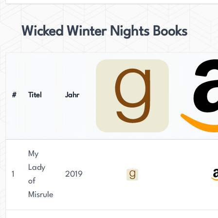
Wicked Winter Nights Books
#
Titel
Jahr
My
Lady
1
2019
of
Misrule