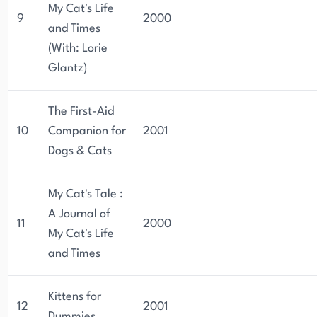
My Cat's Life
9
2000
and Times
(With: Lorie
Glantz)
The First-Aid
10
Companion for
2001
Dogs & Cats
My Cat's Tale :
A Journal of
11
2000
My Cat's Life
and Times
Kittens for
12
2001
Dummies