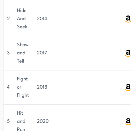
Als aktives Mitglied von Berufsverbänden wie
Sisters in Crime und International Thriller Writers
Hide
hält Shojai auch Vorträge auf Tierärzte- und
2
And
2014
Autorenkonferenzen. Ihre Karriere umfasst
Seek
Journalismus, Theaterstücke und öffentliche
Auftritte, was ihre vielseitigen Talente
Show
widerspiegelt. Sie lebt mit ihrem Ehemann und
3
and
2017
ihren Haustieren, die sie weiterhin zu ihrer Arbeit
Tell
inspirieren. Shojai bleibt eine führende Stimme
sowohl im Bereich der Tierpflege als auch im
Fight
Thriller-Genre und liefert konsequent
4
or
2018
informative Sachbücher und atemberaubende
Flight
Unterhaltungsliteratur.
Hit
5
and
2020
Run