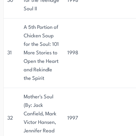
30
for the Teenage
1998
Soul II
A 5th Portion of
Chicken Soup
for the Soul: 101
31
More Stories to
1998
Open the Heart
and Rekindle
the Spirit
Mother's Soul
(By: Jack
Canfield, Mark
32
1997
Victor Hansen,
Jennifer Read