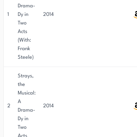
Drama-
1
Dy in
2014
Two
Acts
(With:
Frank
Steele)
Strays,
the
Musical:
A
2
2014
Drama-
Dy in
Two
Acts