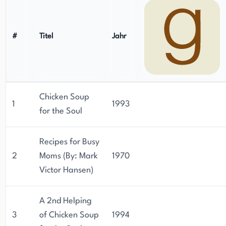
#
Titel
Jahr
Chicken Soup
1
1993
for the Soul
Recipes for Busy
2
Moms (By: Mark
1970
Victor Hansen)
A 2nd Helping
3
of Chicken Soup
1994