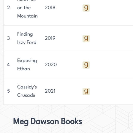
Washington, mit ihrem Ehemann und zwei
2
on the
2018
Töchtern. Die vielfältigen Erfahrungen und
Mountain
Interessen von Waeschle spiegeln sich in ihrer
Schrift wider, was sie zu einer vielseitigen und
Finding
anregenden Autorin macht.
3
2019
Izzy Ford
Exposing
4
2020
Ethan
Cassidy's
5
2021
Crusade
Meg Dawson Books