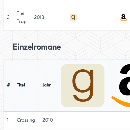
über zehn Sprachen übersetzt und mit dem 2021
Asian/Pacific American Award for Young Adult
The
3
2013
Literature ausgezeichnet. Sein vielseitiges Werk
Trap
zeugt von seinem Talent als Schriftsteller und
seinem Engagement für die Erzählkunst. Fukudas
Fähigkeit, fesselnde Welten und fesselnde
Einzelromane
Charaktere zu schaffen, hat ihm einen Platz als
geachteter Autor im Genre young adult Fantasy
gesichert.
#
Titel
Jahr
1
Crossing
2010