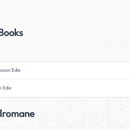
ikationen veröffentlicht, darunter „Toronto Life“,
 New Directions in Canadian Fiction“. Ihre
 Books
ln, hat dazu geführt, dass sie zu einer gefragten
 Vancouver Sun und The Globe and Mail wurde.
on eine vielseitige akademische Laufbahn hinter
t umfasst. Sie lebt derzeit in Vancouver, wo sie
eason Edie
likationen tätig ist. Mit ihrem unbestreitbaren
 das Schreiben etabliert Lyon sich weiterhin als
e Edie
steckt ihr Engagement und ihr Ehrgeiz, ihr
elromane
eine Ausbildung in kreativem Schreiben, was ihr
, die ihre Leser berühren. Lyons Schreibstil ist