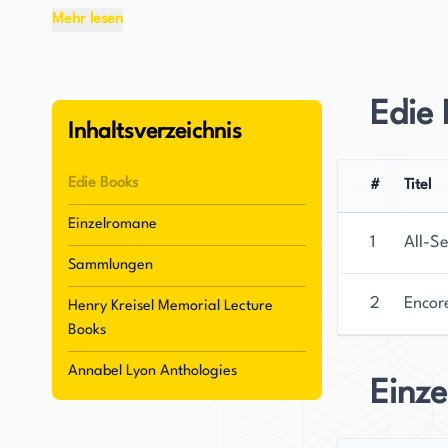
und ReLit Award einbrachte.
Mehr lesen
Lyons Kurzgeschichten wurden in zahlreichen Publ
„The Journey Prize Anthology“ und „Write Turns:
Edie
Fähigkeit, Leser mit ihrer Schreibkunst zu fesse
Inhaltsverzeichnis
Autorin für renommierte Publikationen wie The
Edie Books
#
Titel
Neben ihren kreativen Schreibambitionen hat Ly
Einzelromane
sich, die Studien in Musik, Philosophie und Rech
1
All-S
hauptberuflich schreibt und für verschiedene Pub
Sammlungen
Talent für Erzählkunst und ihrer Leidenschaft für
2
Encor
Henry Kreisel Memorial Lecture
bedeutende Figur in der Literaturwelt.
Books
Annabel Lyon Anthologies
Hinter Lyons erfolgreicher Karriere als Autorin 
Einz
Handwerk zu perfektionieren. Sie verfügt über 
ermöglicht hat, fesselnde Geschichten zu kreieren