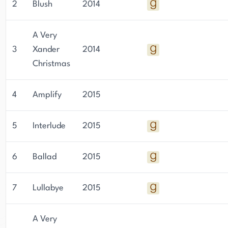
2
Blush
2014
A Very
3
Xander
2014
Christmas
4
Amplify
2015
5
Interlude
2015
6
Ballad
2015
7
Lullabye
2015
A Very