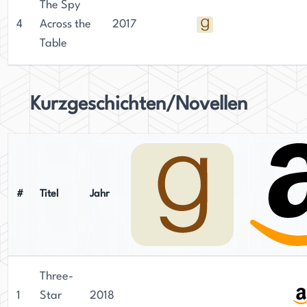
Shamus Award für den Besten Roman des Jahres.
The Spy
Lancets Verbindung zu Japan begann vor mehr
4
Across the
2017
als 25 Jahren mit einer kurzen Erkundungsreise
Table
von seinem kalifornischen Zuhause nach Tokio,
und er ist seitdem von dem Land gefesselt.
Kurzgeschichten/Novellen
#
Titel
Jahr
Three-
1
Star
2018