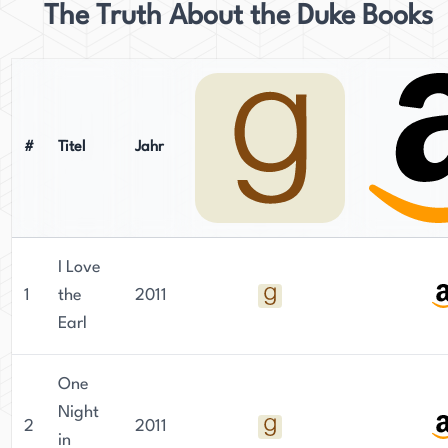
The Truth About the Duke Books
#
Titel
Jahr
I Love
1
the
2011
Earl
One
Night
2
2011
in