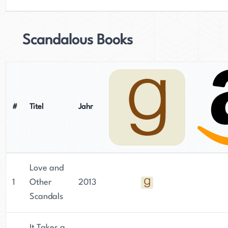
Scandalous Books
#
Titel
Jahr
Love and
1
Other
2013
Scandals
It Takes a