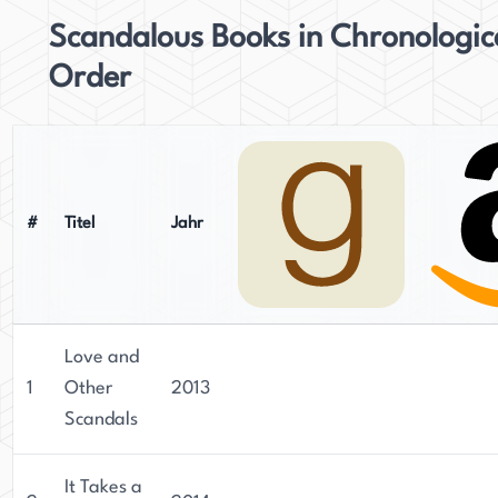
Scandalous Books in Chronologic
Order
#
Titel
Jahr
Love and
1
Other
2013
Scandals
It Takes a