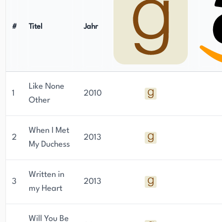
#
Titel
Jahr
Like None
1
2010
Other
When I Met
2
2013
My Duchess
Written in
3
2013
my Heart
Will You Be