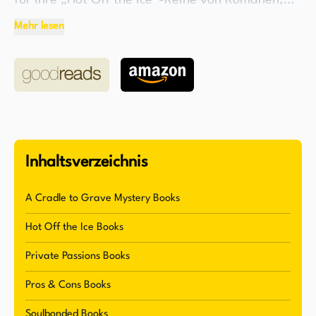
für ihre „Hot Off the Ice“-Reihe von Romanen,
die bei Leserinnen und Lesern großen Anklang
Mehr lesen
gefunden hat. Wasps Schreibstil wird geprägt
durch ihre Erfahrungen aus verschiedenen Orten
der Welt, wie New York, Los Angeles, London und
Bangkok. Derzeit lebt sie in einer Stadt, die eine
starke Ähnlichkeit mit Red Deer, Colorado
aufweist.
Inhaltsverzeichnis
Das Schreiben ist bei Wasp eine Leidenschaft, die
bis in ihre frühen Jahre zurückreicht. Nachdem
A Cradle to Grave Mystery Books
sie Zeit damit verbracht hatte, Kinder zu
Hot Off the Ice Books
erziehen, mehrere Collegestudien abzuschließen
und mit dem US-Außenministerium zu reisen, ist
Private Passions Books
sie zu dieser Leidenschaft zurückgekehrt. Als
Pros & Cons Books
Träumerin und Idealistin erschafft sie
Soulbonded Books