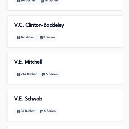
114
Bücher
30
Serien
V.C. Clinton-Baddeley
14
Bücher
3
Serien
V.E. Mitchell
244
Bücher
6
Serien
V.E. Schwab
34
Bücher
6
Serien