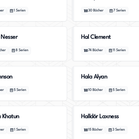
her
1
Serien
30
Bücher
7
Serien
 Nesser
Hal Clement
cher
8
Serien
74
Bücher
11
Serien
hnson
Hala Alyan
her
5
Serien
10
Bücher
5
Serien
 Khatun
Halldór Laxness
her
1
Serien
15
Bücher
3
Serien