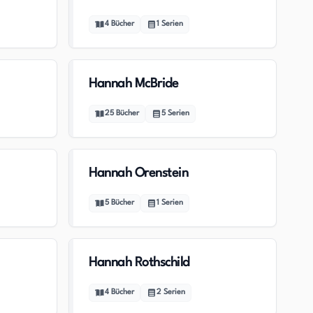
4
Bücher
1
Serien
Hannah McBride
25
Bücher
5
Serien
Hannah Orenstein
5
Bücher
1
Serien
Hannah Rothschild
4
Bücher
2
Serien