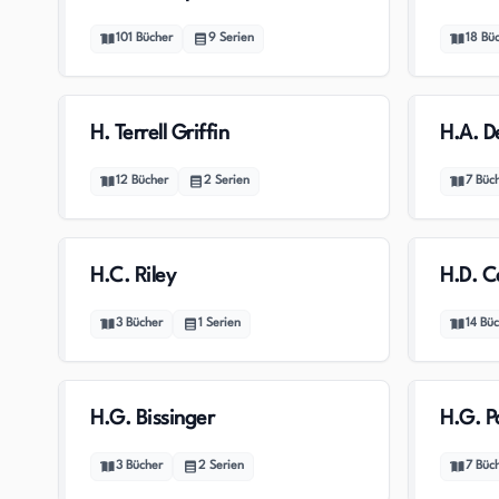
101
Bücher
9
Serien
18
Bü
H. Terrell Griffin
H.A. D
12
Bücher
2
Serien
7
Büc
H.C. Riley
H.D. C
3
Bücher
1
Serien
14
Büc
H.G. Bissinger
H.G. P
3
Bücher
2
Serien
7
Büc