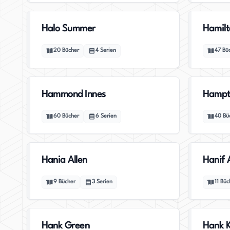
Halo Summer
Hamilt
20
Bücher
4
Serien
47
Bü
Hammond Innes
Hampt
60
Bücher
6
Serien
40
Bü
Hania Allen
Hanif 
9
Bücher
3
Serien
11
Büc
Hank Green
Hank 