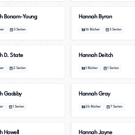
h Bonam-Young
Hannah Byron
her
3
Serien
16
Bücher
3
Serien
 D. State
Hannah Deitch
her
2
Serien
1
Bücher
1
Serien
h Gadsby
Hannah Gray
er
1
Serien
26
Bücher
7
Serien
h Howell
Hannah Jayne