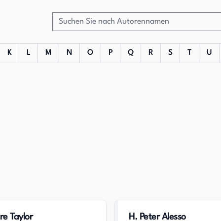
K
L
M
N
O
P
Q
R
S
T
U
re Taylor
H. Peter Alesso