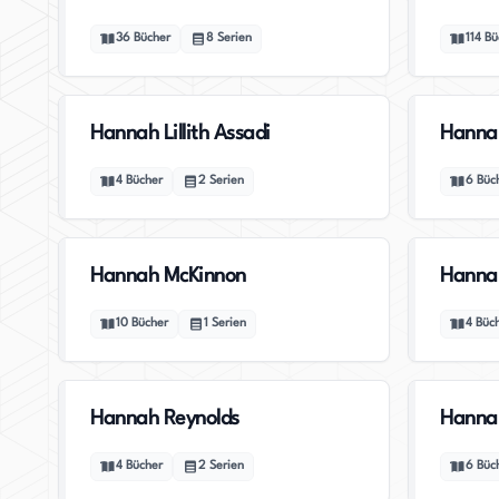
36
Bücher
8
Serien
114
Bü
Hannah Lillith Assadi
Hannah
4
Bücher
2
Serien
6
Büc
Hannah McKinnon
Hannah
10
Bücher
1
Serien
4
Büc
Hannah Reynolds
Hannah
4
Bücher
2
Serien
6
Büc