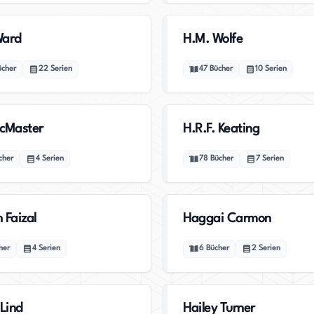
Ward
H.M. Wolfe
ücher
22
Serien
47
Bücher
10
Serien
cMaster
H.R.F. Keating
cher
4
Serien
78
Bücher
7
Serien
 Faizal
Haggai Carmon
her
4
Serien
6
Bücher
2
Serien
 Lind
Hailey Turner