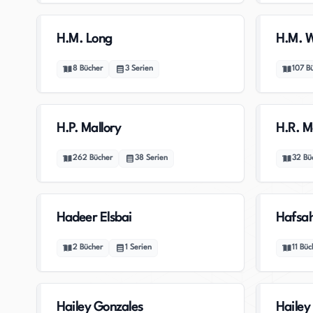
H.M. Long
H.M. 
8
Bücher
3
Serien
107
B
H.P. Mallory
H.R. M
262
Bücher
38
Serien
32
Bü
Hadeer Elsbai
Hafsah
2
Bücher
1
Serien
11
Büc
Hailey Gonzales
Hailey