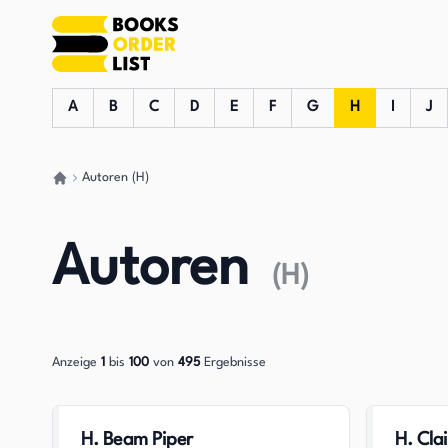
A
B
C
D
E
F
G
H
I
J
Autoren (H)
Gehen Sie zurück nach Hause
Autoren
(
H
)
Anzeige
1
bis
100
von
495
Ergebnisse
H. Beam Piper
H. Clai