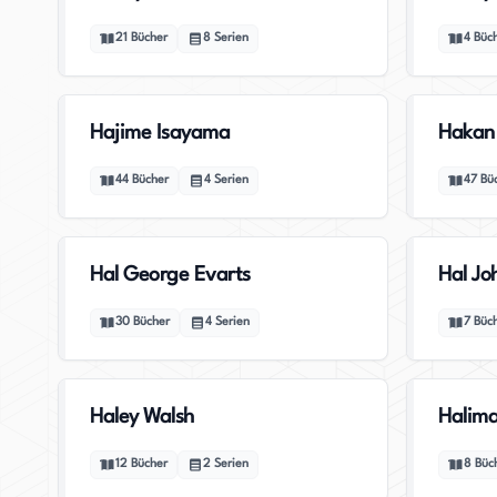
21
Bücher
8
Serien
4
Büc
Hajime Isayama
Hakan
44
Bücher
4
Serien
47
Bü
Hal George Evarts
Hal Jo
30
Bücher
4
Serien
7
Büc
Haley Walsh
Halima
12
Bücher
2
Serien
8
Büc