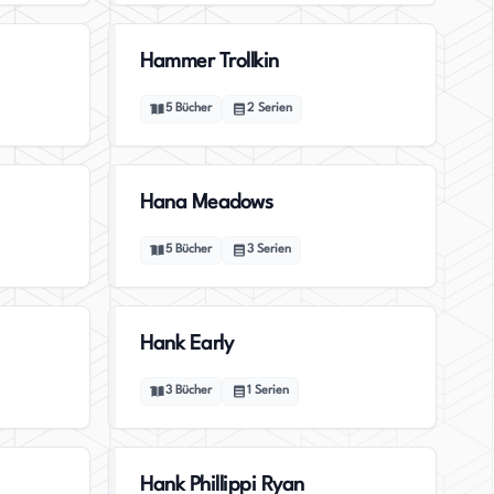
Hammer Trollkin
5
Bücher
2
Serien
Hana Meadows
5
Bücher
3
Serien
Hank Early
3
Bücher
1
Serien
Hank Phillippi Ryan