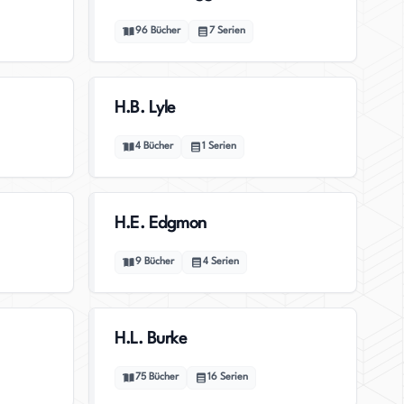
96
Bücher
7
Serien
H.B. Lyle
4
Bücher
1
Serien
H.E. Edgmon
9
Bücher
4
Serien
H.L. Burke
75
Bücher
16
Serien