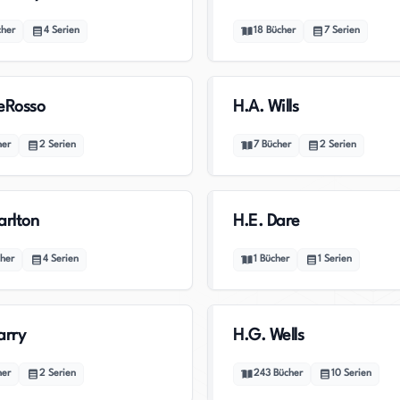
cher
4
Serien
18
Bücher
7
Serien
eRosso
H.A. Wills
her
2
Serien
7
Bücher
2
Serien
arlton
H.E. Dare
her
4
Serien
1
Bücher
1
Serien
arry
H.G. Wells
her
2
Serien
243
Bücher
10
Serien