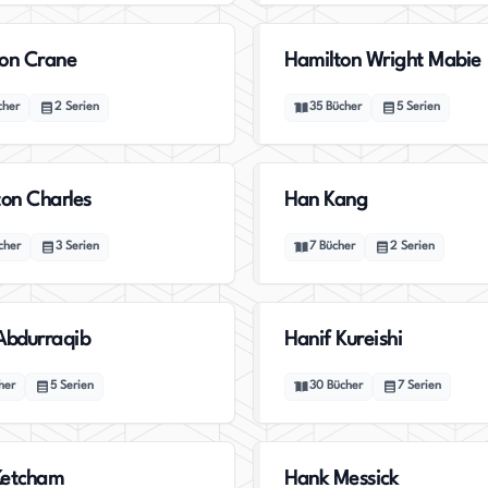
on Crane
Hamilton Wright Mabie
cher
2
Serien
35
Bücher
5
Serien
on Charles
Han Kang
cher
3
Serien
7
Bücher
2
Serien
Abdurraqib
Hanif Kureishi
her
5
Serien
30
Bücher
7
Serien
Ketcham
Hank Messick