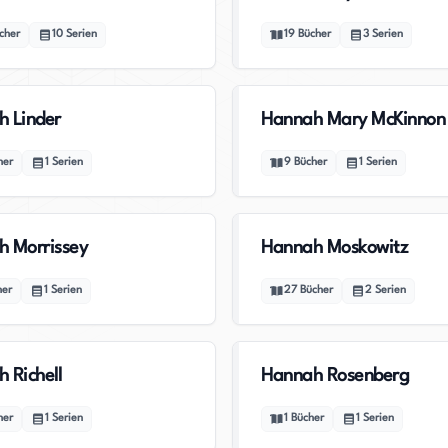
cher
10
Serien
19
Bücher
3
Serien
 Linder
Hannah Mary McKinnon
her
1
Serien
9
Bücher
1
Serien
 Morrissey
Hannah Moskowitz
her
1
Serien
27
Bücher
2
Serien
 Richell
Hannah Rosenberg
her
1
Serien
1
Bücher
1
Serien