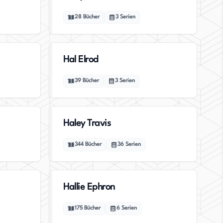
28
Bücher
3
Serien
Hal Elrod
39
Bücher
3
Serien
Haley Travis
344
Bücher
36
Serien
Hallie Ephron
175
Bücher
6
Serien