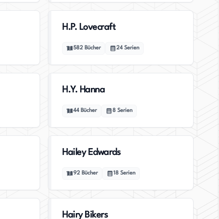
H.P. Lovecraft
582
Bücher
24
Serien
H.Y. Hanna
44
Bücher
8
Serien
Hailey Edwards
92
Bücher
18
Serien
Hairy Bikers