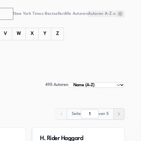
New York Times-Bestseller
Alle Autoren
Autoren
A-Z
V
W
X
Y
Z
495
Autoren
Autoren sortieren
Seite
von
5
Zurück
Weiter
H. Rider Haggard