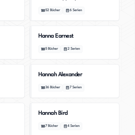
52
Bücher
6
Serien
Hanna Earnest
5
Bücher
2
Serien
Hannah Alexander
36
Bücher
7
Serien
Hannah Bird
7
Bücher
4
Serien