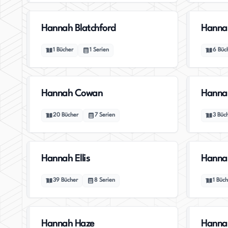
Hannah Blatchford
Hanna
1
Bücher
1
Serien
6
Büc
Hannah Cowan
Hannah
20
Bücher
7
Serien
3
Büc
Hannah Ellis
Hanna
39
Bücher
8
Serien
1
Büch
Hannah Haze
Hanna