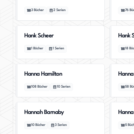
3
Bücher
2
Serien
76
Bü
Hank Scheer
Hank S
1
Bücher
1
Serien
18
Bü
Hanna Hamilton
Hanna
108
Bücher
10
Serien
58
Bü
Hannah Barnaby
Hanna
10
Bücher
3
Serien
5
Büc