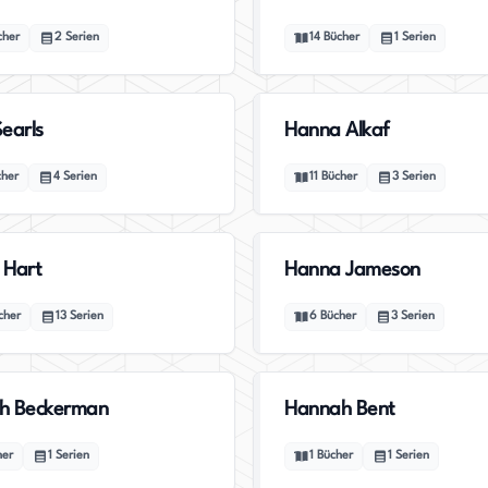
cher
2
Serien
14
Bücher
1
Serien
earls
Hanna Alkaf
cher
4
Serien
11
Bücher
3
Serien
 Hart
Hanna Jameson
cher
13
Serien
6
Bücher
3
Serien
h Beckerman
Hannah Bent
her
1
Serien
1
Bücher
1
Serien