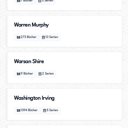
7
Bücher
3
Serien
Warren Murphy
273
Bücher
13
Serien
Warsan Shire
9
Bücher
2
Serien
Washington Irving
1394
Bücher
5
Serien