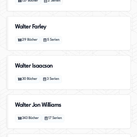
137
Bücher
2
Serien
Walter Farley
29
Bücher
5
Serien
Walter Isaacson
30
Bücher
3
Serien
Walter Jon Williams
343
Bücher
17
Serien