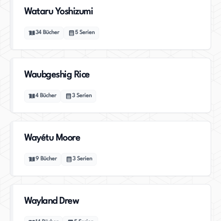
Wataru Yoshizumi
34
Bücher
5
Serien
Waubgeshig Rice
4
Bücher
3
Serien
Wayétu Moore
9
Bücher
3
Serien
Wayland Drew