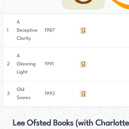
A
1
Deceptive
1987
Clarity
A
2
Glancing
1991
Light
Old
3
1993
Scores
Lee Ofsted Books (with Charlotte