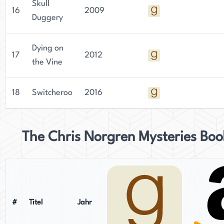
Skull
16
2009
Duggery
Dying on
17
2012
the Vine
18
Switcheroo
2016
The Chris Norgren Mysteries Boo
#
Titel
Jahr