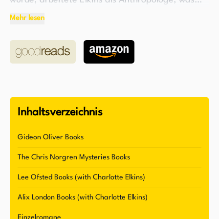
wurde, arbeitete Elkins als Anthropologe, was
sich in seiner Hauptfigur, dem forensischen
Mehr lesen
Anthropologen Gideon Oliver, auch bekannt als
der "Skelettdetektiv", widerspiegelt. Elkins
wurde für seine Arbeit mit Lob überhäuft,
darunter der Edgar-Preis für den Besten Roman
1988 für das vierte Buch in der Gideon-Oliver-
Serie, "Old Bones".
Inhaltsverzeichnis
Elkins gilt als einer der besten Romanautoren der
Welt und ist vor allem für die Gideon-Oliver-
Gideon Oliver Books
Serie und die Chris-Norgren-Serie bekannt.
The Chris Norgren Mysteries Books
Seine Arbeit wird hoch geschätzt und er hat
zahlreiche Auszeichnungen erhalten, darunter
Lee Ofsted Books (with Charlotte Elkins)
mehrere Edgar-Preise und einen Agatha-Preis.
Alix London Books (with Charlotte Elkins)
Die Gideon-Oliver-Serie wurde in mehrere
Einzelromane