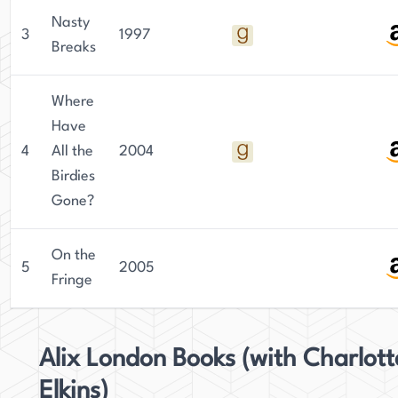
Nasty
3
1997
Breaks
Where
Have
4
All the
2004
Birdies
Gone?
On the
5
2005
Fringe
Alix London Books (with Charlott
Elkins)