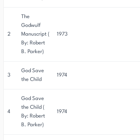
The
Godwulf
2
Manuscript (
1973
By: Robert
B. Parker)
God Save
3
1974
the Child
God Save
the Child (
4
1974
By: Robert
B. Parker)