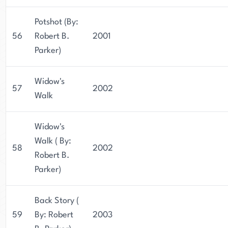
Potshot (By:
56
Robert B.
2001
Parker)
Widow's
57
2002
Walk
Widow's
Walk ( By:
58
2002
Robert B.
Parker)
Back Story (
59
By: Robert
2003