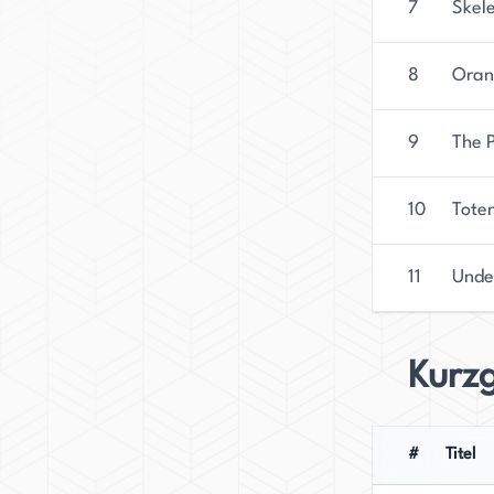
7
Skel
8
Oran
9
The 
10
Tote
11
Unde
Kurz
#
Titel