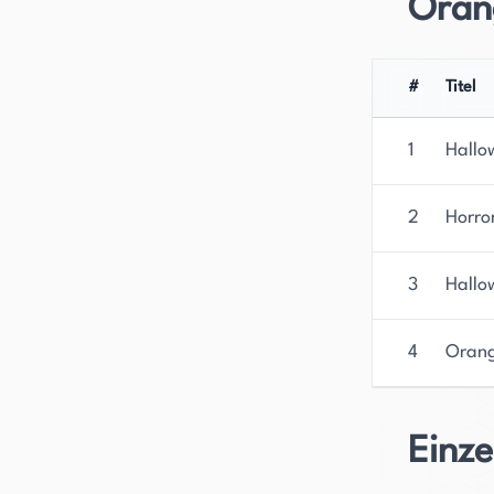
Oran
#
Titel
1
Hallo
2
Horro
3
Hallo
4
Orang
Einz