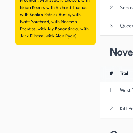
Freeman, with Scott Nicholson, with
2
Sebas
Brian Keene, with Richard Thomas,
with Kealan Patrick Burke, with
Nate Southard, with Norman
3
Queen
Prentiss, with Jay Bonansinga, with
Jack Kilborn, with Alan Ryan)
Novel
#
Titel
1
West 
2
Kitt P