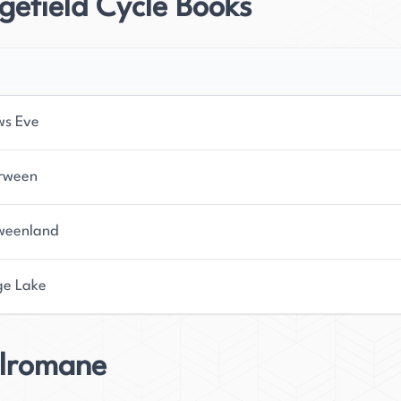
gefield Cycle Books
ws Eve
rween
weenland
e Lake
elromane