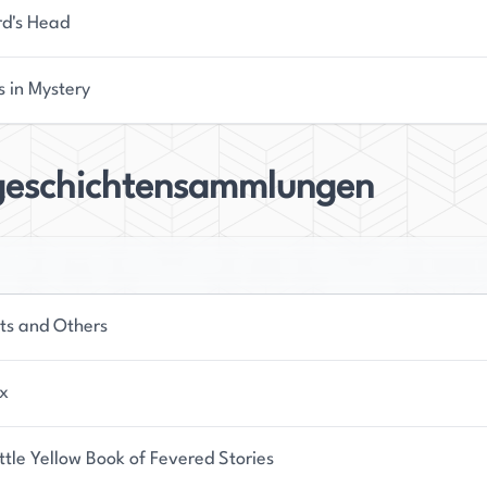
rd's Head
s in Mystery
geschichtensammlungen
ts and Others
x
ttle Yellow Book of Fevered Stories