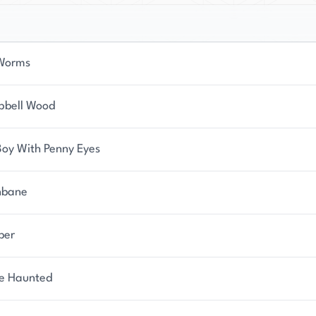
Worms
bell Wood
Boy With Penny Eyes
nbane
ber
e Haunted