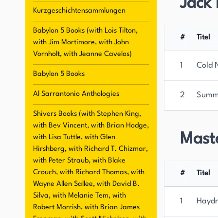
Jack 
Magazine, Realms of Fantasy, Analog und Amazin
Kurzgeschichtensammlungen
Anthologien erschienen, wie The Year's Best Horr
Babylon 5 Books (with Lois Tilton,
Masters, Great Ghost Stories, Best New Horror
#
Titel
with Jim Mortimore, with John
Kurzgeschichten wurden in Toybox, Hornets and
Vornholt, with Jeanne Cavelos)
gesammelt. Er hatte zahlreiche Buchclub-Verkä
1
Cold 
Dutzend Sprachen übersetzt und für Comicbücher
Babylon 5 Books
historischen Hudson Valley-Gebiet von New Yor
Al Sarrantonio Anthologies
2
Summ
Shivers Books (with Stephen King,
with Bev Vincent, with Brian Hodge,
Mast
with Lisa Tuttle, with Glen
Hirshberg, with Richard T. Chizmar,
with Peter Straub, with Blake
Crouch, with Richard Thomas, with
#
Titel
Wayne Allen Sallee, with David B.
Silva, with Melanie Tem, with
1
Haydn
Robert Morrish, with Brian James