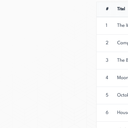
#
Titel
1
The 
2
Camp
3
The 
4
Moo
5
Octo
6
Hous