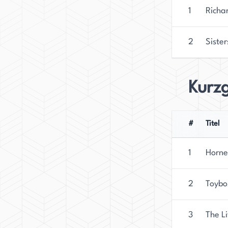
1
Richa
2
Sister
Kurz
#
Titel
1
Horne
2
Toybo
3
The Li