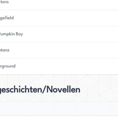
etons
gefield
Pumpkin Boy
ntanz
rground
geschichten/Novellen