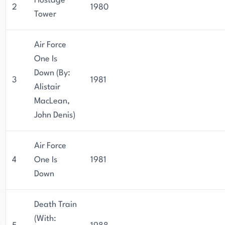
Hostage
2
1980
Tower
Air Force
One Is
Down (By:
3
1981
Alistair
MacLean,
John Denis)
Air Force
4
One Is
1981
Down
Death Train
(With: