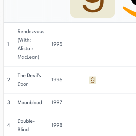
Rendezvous
(With:
1
1995
Alistair
MacLean)
The Devil's
2
1996
Door
3
Moonblood
1997
Double-
4
1998
Blind