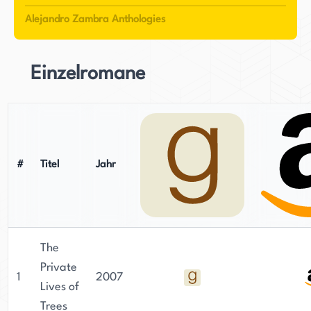
Erzähltechniken verbindet. Seine späteren Werke
Alejandro Zambra Anthologies
wie "Chilean Poet" und "Childish Literature"
zeigen weiterhin seine Vielseitigkeit und scharfe
Beobachtungsgabe. Für seine Beiträge zur
Einzelromane
Literatur anerkannt, fesselt Zambra seine Leser
weiterhin mit seiner unverwechselbaren
Erzählstimme und seinem zum Nachdenken
anregenden Schreibstil.
#
Titel
Jahr
The
Private
1
2007
Lives of
Trees