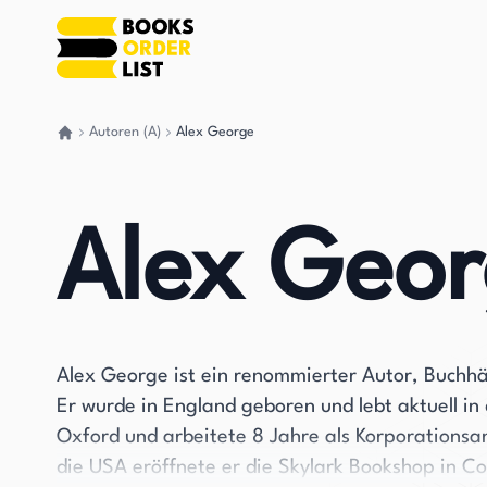
Autoren (A)
Alex George
Gehen Sie zurück nach Hause
Alex Geo
Alex George ist ein renommierter Autor, Buchhän
Er wurde in England geboren und lebt aktuell in
Oxford und arbeitete 8 Jahre als Korporationsa
die USA eröffnete er die Skylark Bookshop in C