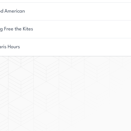
d American
g Free the Kites
aris Hours