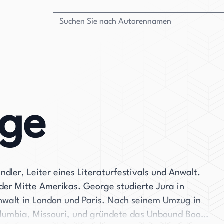
rge
dler, Leiter eines Literaturfestivals und Anwalt.
 der Mitte Amerikas. George studierte Jura in
nwalt in London und Paris. Nach seinem Umzug in
olumbia, Missouri, und gründete das Unbound Book