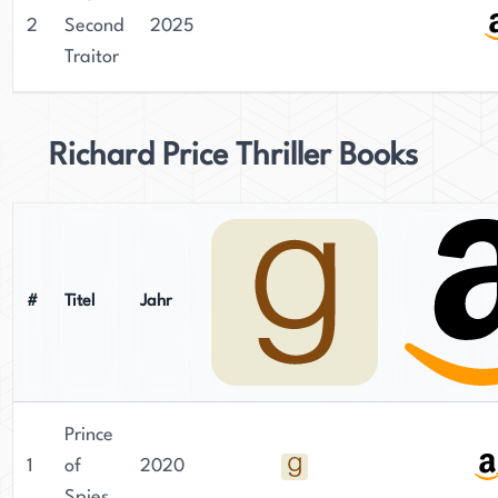
hat sich als respektierter Autor in diesem Genre
2
Second
2025
etabliert. Gerlis ist verheiratet und hat zwei
Traitor
Töchter. Er wohnt derzeit in westlichen London.
Richard Price Thriller Books
#
Titel
Jahr
Prince
1
of
2020
Spies