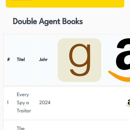
News für die BBC. Während seiner Karriere bei
der BBC bereiste Gerlis verschiedene Teile der
Welt, darunter Europa, die Vereinigten Staaten,
Double Agent Books
den Nahen Osten, China und Nordirland, wo er
unter anderem über den Bombenanschlag von
Omagh im Jahr 1998 und den Angriff auf das
World Trade Center im Jahr 2001 berichtete. Von
2005 bis 2011 war Gerlis Leiter der Ausbildung
#
Titel
Jahr
am BBC College of Journalism und verantwortete
die Ausbildung der 7.500 Journalisten des
Unternehmens.
Every
Gerlis' erstes Buch wurde durch seine Arbeit bei
1
Spy a
2024
der Berichterstattung zum 50. Jahrestag der D-
Traitor
Day-Invasion aus Normandie inspiriert. Sein
Schreibfokus liegt auf Spionageromanen, und er
The