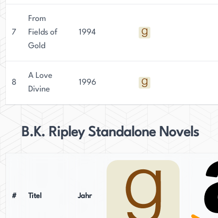
From
7
Fields of
1994
Gold
A Love
8
1996
Divine
B.K. Ripley Standalone Novels
#
Titel
Jahr