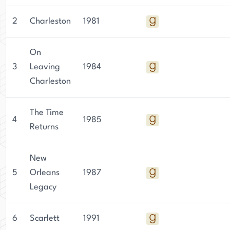
amerikanischen Literatur haben eine anhaltende
2
Charleston
1981
Wirkung, indem sie Generationen von Lesern und
Schriftstellern inspirieren.
On
3
Leaving
1984
Charleston
The Time
4
1985
Returns
New
5
Orleans
1987
Legacy
6
Scarlett
1991