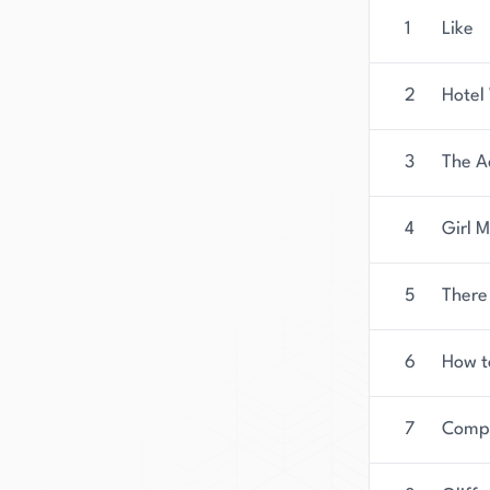
1
Like
2
Hotel
3
The A
4
Girl 
5
There 
6
How t
7
Compa