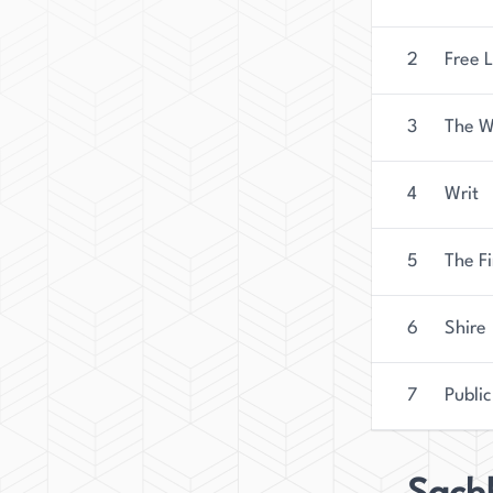
2
Free 
3
The W
4
Writ
5
The Fi
6
Shire
7
Public