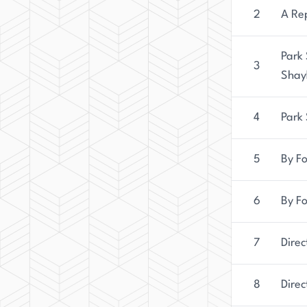
2
A Rep
Park 
3
Shayk
4
Park 
5
By Fo
6
By Fo
7
Direc
8
Direc