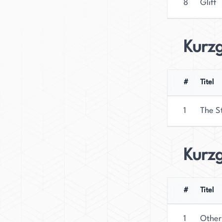
8
Gliff
Kurz
#
Titel
1
The S
Kurz
#
Titel
1
Other 