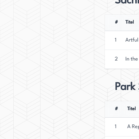
Sach
#
Titel
1
Artful
2
In the
Park 
#
Titel
1
A Rep