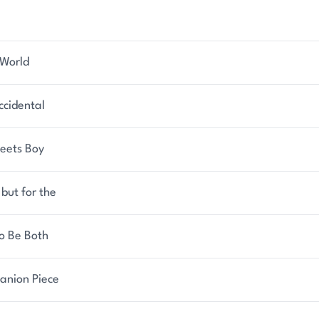
 World
ccidental
Meets Boy
but for the
o Be Both
nion Piece