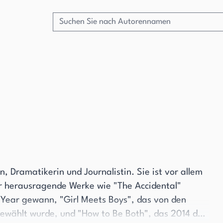
n, Dramatikerin und Journalistin. Sie ist vor allem
er herausragende Werke wie "The Accidental"
Year gewann, "Girl Meets Boys", das von den
gewählt wurde, und "How to Be Both", das 2014 den