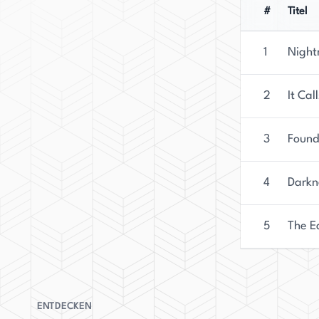
#
Titel
1
Night
2
It Cal
3
Found
4
Darkn
5
The E
ENTDECKEN