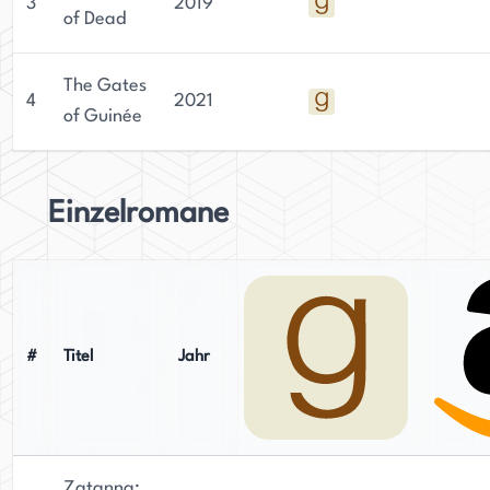
Stimme in der Welt der Jugendliteratur etabliert.
3
2019
of Dead
The Gates
4
2021
of Guinée
Einzelromane
#
Titel
Jahr
Zatanna: