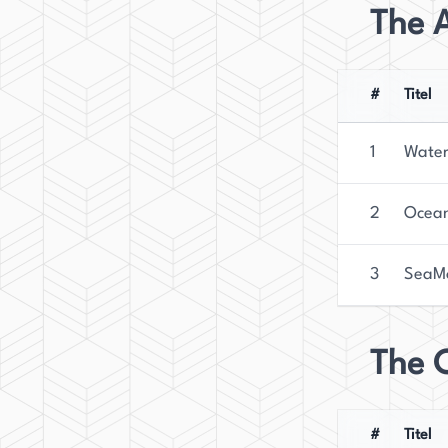
The 
#
Titel
1
Water
2
Ocea
3
SeaMo
The 
#
Titel