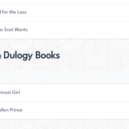
 for the Lass
a Scot Wants
n Dulogy Books
lmost Girl
llen Prince