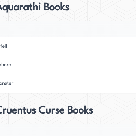
Aquarathi Books
fell
nborn
nster
Cruentus Curse Books