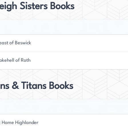
eigh Sisters Books
east of Beswick
akehell of Roth
ns & Titans Books
 Home Highlander