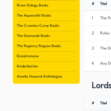
#
Titel
Riven Dulogy Books
The Aquarathi Books
1
The P
The Cruentus Curse Books
2
Rules 
The Diamonds Books
The Regency Rogues Books
3
The D
Einzelromane
4
Any D
Kinderbücher
Amalie Howard Anthologies
Lords
#
Titel