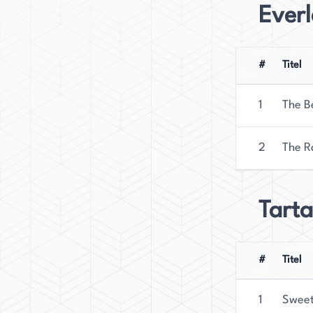
Everl
#
Titel
1
The B
2
The R
Tarta
#
Titel
1
Sweet