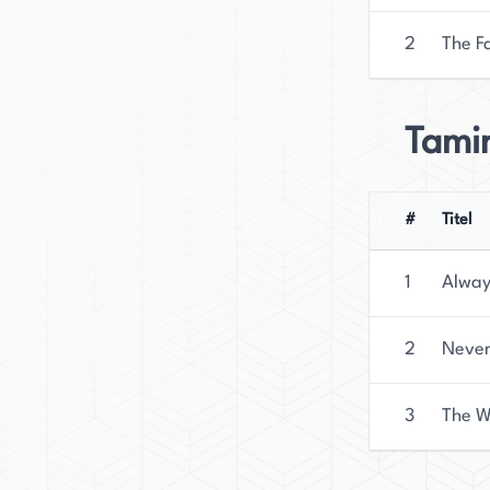
2
The Fa
Tamin
#
Titel
1
Alway
2
Never
3
The W