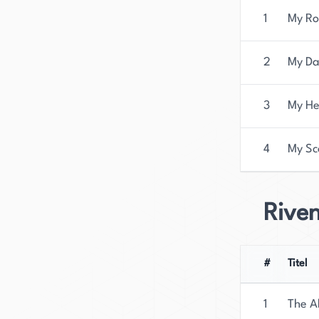
1
My Ro
2
My Da
3
My He
4
My Sc
Riven
#
Titel
1
The A