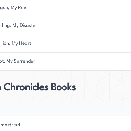
gue, My Ruin
rling, My Disaster
llion, My Heart
ot, My Surrender
 Chronicles Books
lmost Girl