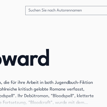
oward
, die für ihre Arbeit in both Jugendbuch-Fiktion
ahlreiche kritisch gelobte Romane verfasst,
odspell". Ihr Debütroman, "Bloodspell", kletterte
e Fortsetzung, "Bloodcraft", wurde mit dem