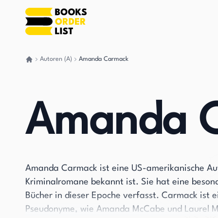
Autoren (A)
Amanda Carmack
Gehen Sie zurück nach Hause
Amanda 
Amanda Carmack ist eine US-amerikanische Autor
Kriminalromane bekannt ist. Sie hat eine beson
Bücher in dieser Epoche verfasst. Carmack ist ei
Pseudonyme, wie Amanda McCabe und Laurel Mc