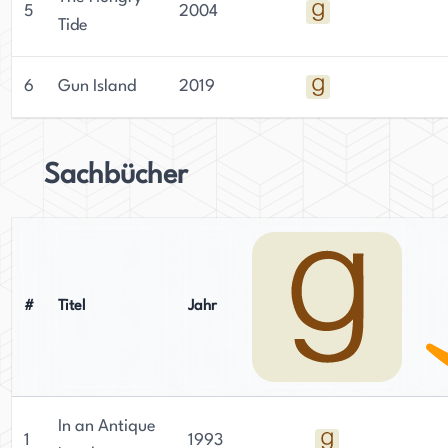
5
2004
Tide
6
Gun Island
2019
Sachbücher
#
Titel
Jahr
In an Antique
1
1993