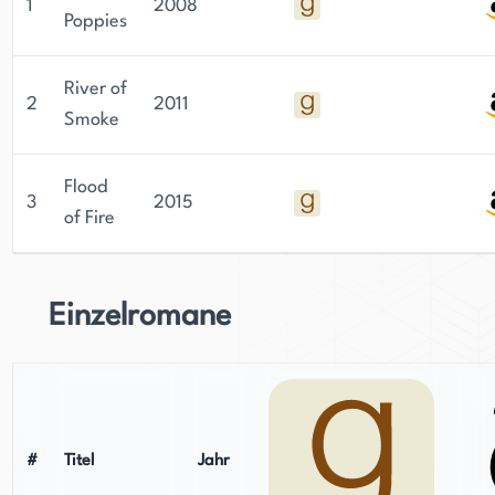
1
2008
Schreiben des nächsten Bandes der Ibis Trilogie.
Poppies
River of
2
2011
Smoke
Flood
3
2015
of Fire
Einzelromane
#
Titel
Jahr