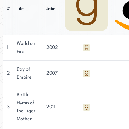
Diskussionen über Kultur, Gesellschaft und Politik
in Gang zu setzen.
#
Titel
Jahr
World on
1
2002
Fire
Day of
2
2007
Empire
Battle
Hymn of
3
2011
the Tiger
Mother