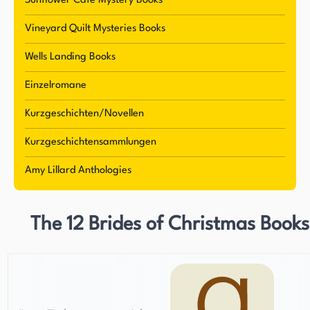
Twitter, Goodreads und Pinterest. Amy ist eine
Sunflower Café Mystery Books
engagierte Autorin, die stets auf der Suche nach
Vineyard Quilt Mysteries Books
neuen Wegen ist, um mit ihren Lesern in Kontakt
zu treten und ihre Liebe zur Erzählkunst zu teilen.
Wells Landing Books
Einzelromane
Kurzgeschichten/Novellen
Kurzgeschichtensammlungen
Amy Lillard Anthologies
The 12 Brides of Christmas Books