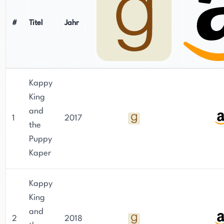
#
Titel
Jahr
Kappy
King
and
1
2017
the
Puppy
Kaper
Kappy
King
and
2
2018