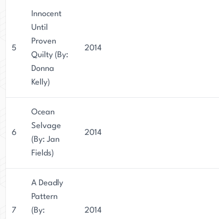
Innocent
Until
Proven
5
2014
Quilty (By:
Donna
Kelly)
Ocean
Selvage
6
2014
(By: Jan
Fields)
A Deadly
Pattern
7
(By:
2014