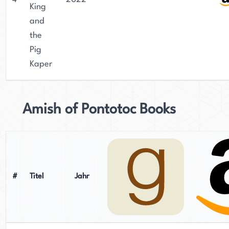
King
and
the
Pig
Kaper
Amish of Pontotoc Books
#
Titel
Jahr