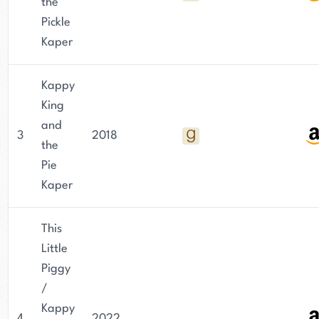
the
Pickle
Kaper
Kappy
King
and
3
2018
the
Pie
Kaper
This
Little
Piggy
/
Kappy
4
2022