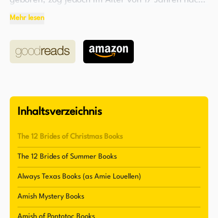
geboren, zog jedoch im Alter von 17 Jahren nach
Oklahoma. Schon in ihrer Kindheit entwickelte sie
Mehr lesen
eine Faszination für die Amish-Lebensweise mit
ihrem gemächlicheren Tempo und ihren
einfachen Traditionen, was später einen Großteil
ihrer Inspiration ausmachen sollte. Amy lebt
derzeit in Tulsa, Oklahoma, mit ihrem Ehemann
und ihrem Sohn.
Inhaltsverzeichnis
Amy gilt als angesehene Autorin mit einer
Begabung für die Erschaffung fesselnder und
The 12 Brides of Christmas Books
faszinierender Geschichten. Ihr erster Roman,
The 12 Brides of Summer Books
"Saving Gideon", wurde 2012 veröffentlicht und
markierte den Beginn einer erfolgreichen
Always Texas Books (as Amie Louellen)
Karriere. Amy's Schreibstil zeichnet sich durch
Amish Mystery Books
Kreativität und Inspiration aus, und sie hat die
Amish of Pontotoc Books